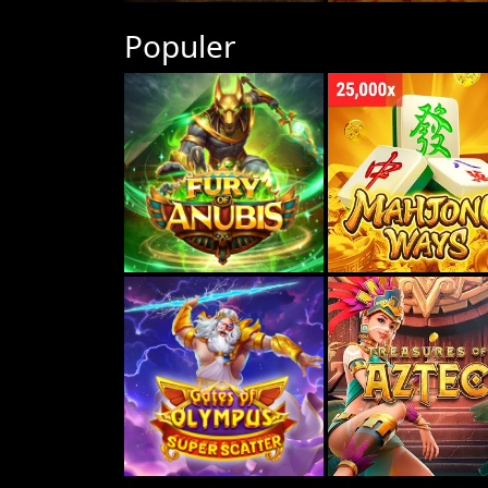
Populer