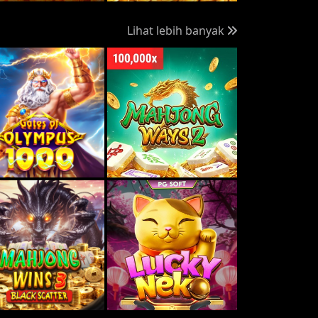
Lihat lebih banyak