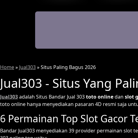
Home
»
Jual303
» Situs Paling Bagus 2026
Jual303 - Situs Yang Pa
Jual303
adalah Situs Bandar Jual 303
toto online
dan
slot 
toto online hanya menyediakan pasaran 4D resmi saja unt
6 Permainan Top Slot Gacor T
Bandar Jual303 menyediakan 39 provider permainan slot t
303 paling top yaitu: