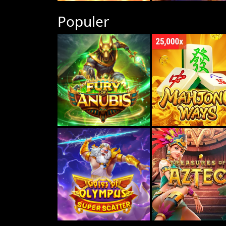
Populer