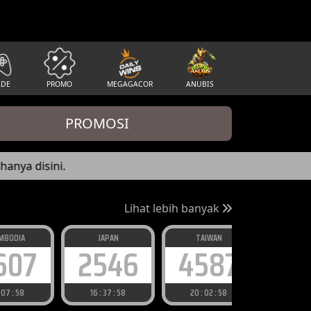
ADE
PROMO
MEGAGACOR
ANUBIS
PROMOSI
Lihat lebih banyak
JAPAN
TAIWAN
SYDNEY
SING
546
4587
4816
07
: 37 : 57
20 : 02 : 57
13 : 07 : 57
TU