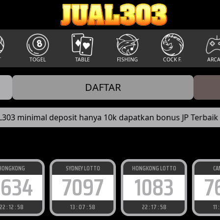
T
TOGEL
TABLE
FISHING
COCK F.
ARC
DAFTAR
 hanya 10k dapatkan bonus JP Terbaik hanya disini.
YDNEY LOTTO
HONGKONG LOTTO
CAMBODIA
7097
1083
7607
2
13 : 07 : 57
22 : 17 : 57
11 : 07 : 57
16 