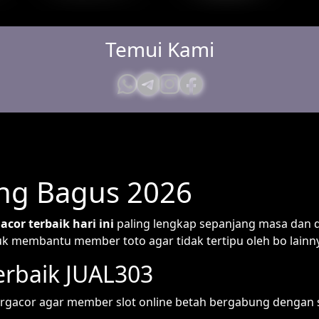
Temui Kami
ling Bagus 2026
gacor terbaik hari ini
paling lengkap sepanjang masa dan di
uk membantu member toto agar tidak tertipu oleh bo lainn
erbaik JUAL303
ergacor agar member slot online betah bergabung dengan s