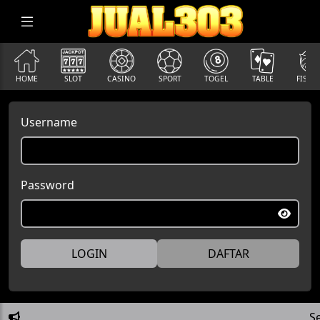
SLOT
CASINO
SPORT
TOGEL
TABLE
FISHING
COCK
Username
Password
LOGIN
DAFTAR
Selamat data