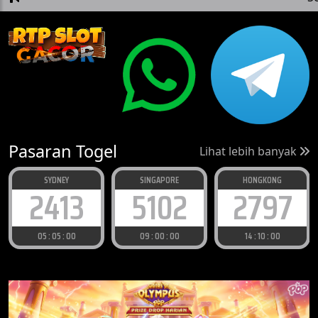
Pasaran Togel
Lihat lebih banyak
SINGAPORE
HONGKONG
SYDNEY LOTTO
5102
2797
1377
08 : 59 : 59
14 : 09 : 59
05 : 04 : 59