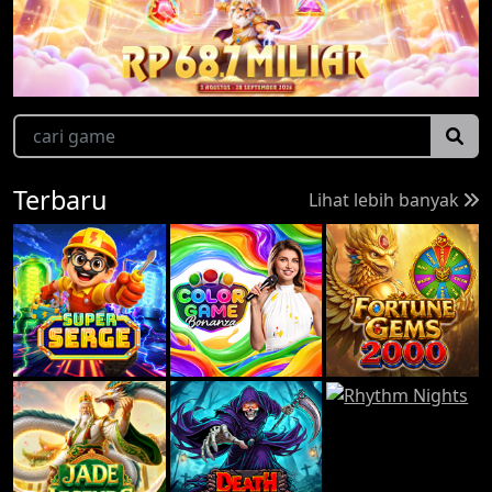
Terbaru
Lihat lebih banyak