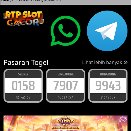
Pasaran Togel
Lihat lebih banyak
SINGAPORE
HONGKONG
SYDNEY LOTTO
7907
9943
3712
16 : 37 : 56
21 : 47 : 56
12 : 42 : 56