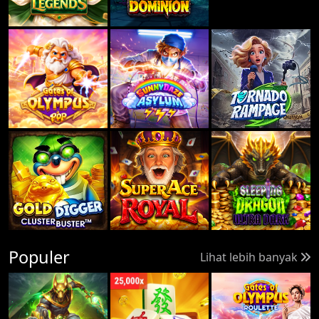
Populer
Lihat lebih banyak