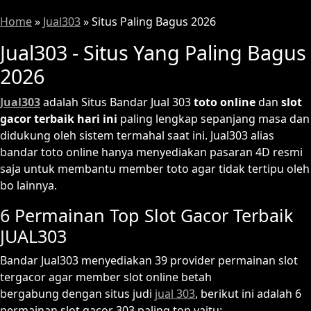
Home
»
Jual303
» Situs Paling Bagus 2026
Jual303 - Situs Yang Paling Bagus
2026
Jual303
adalah Situs Bandar Jual 303
toto online
dan
slot
gacor terbaik hari ini
paling lengkap sepanjang masa dan
didukung oleh sistem termahal saat ini. Jual303 alias
bandar toto online hanya menyediakan pasaran 4D resmi
saja untuk membantu member toto agar tidak tertipu oleh
bo lainnya.
6 Permainan Top Slot Gacor Terbaik
JUAL303
Bandar Jual303 menyediakan 39 provider permainan slot
tergacor agar member slot online betah
bergabung dengan situs judi
jual 303
, berikut ini adalah 6
permainan slot gacor 303 paling top yaitu: