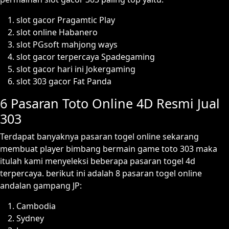
slot gacor Pragamtic Play
slot online Habanero
slot PGsoft mahjong ways
slot gacor terpercaya Spadegaming
slot gacor hari ini Jokergaming
slot 303 gacor Fat Panda
6 Pasaran Toto Online 4D Resmi Jual
303
Terdapat banyaknya pasaran togel online sekarang
membuat player bimbang bermain game toto 303 maka
itulah kami menyeleksi beberapa pasaran togel 4d
terpercaya. berikut ini adalah 8 pasaran togel online
andalan gampang JP:
Cambodia
Sydney