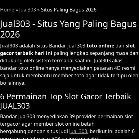
Home
»
Jual303
» Situs Paling Bagus 2026
Jual303 - Situs Yang Paling Bagus
2026
Jual303
adalah Situs Bandar Jual 303
toto online
dan
slot
gacor terbaik hari ini
paling lengkap sepanjang masa dan
didukung oleh sistem termahal saat ini. Jual303 alias
bandar toto online hanya menyediakan pasaran 4D resmi
saja untuk membantu member toto agar tidak tertipu oleh
bo lainnya.
6 Permainan Top Slot Gacor Terbaik
JUAL303
Bandar Jual303 menyediakan 39 provider permainan slot
tergacor agar member slot online betah
bergabung dengan situs judi
jual 303
, berikut ini adalah 6
permainan slot gacor 303 paling top yaitu: