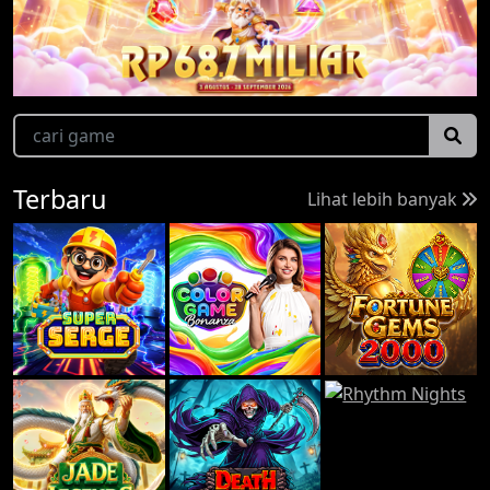
Terbaru
Lihat lebih banyak